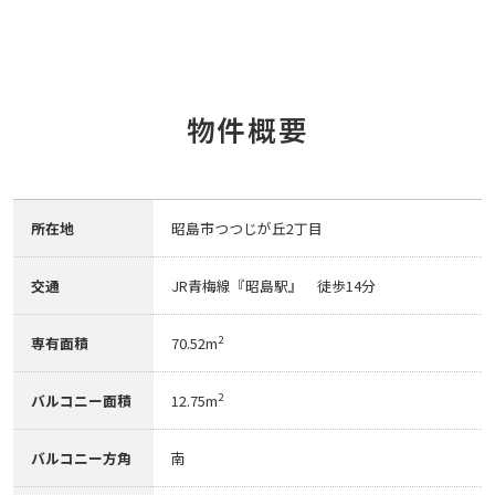
物件概要
所在地
昭島市つつじが丘2丁目
交通
JR青梅線『昭島駅』 徒歩14分
2
専有面積
70.52m
2
バルコニー面積
12.75m
バルコニー方角
南