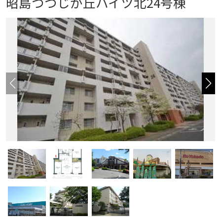
昭島つつじが丘ハイツ北24号棟