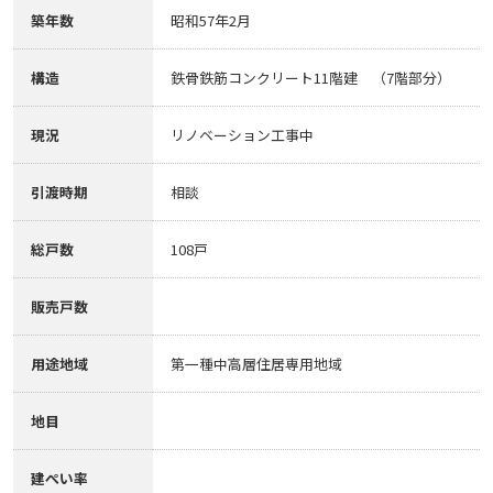
築年数
昭和57年2月
構造
鉄骨鉄筋コンクリート11階建 （7階部分）
現況
リノベーション工事中
引渡時期
相談
総戸数
108戸
販売戸数
用途地域
第一種中高層住居専用地域
地目
建ぺい率