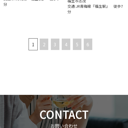
福生市志茂
分
交通:JR青梅線『福生駅』 徒歩7
分
1
2
3
4
5
6
CONTACT
お問い合わせ