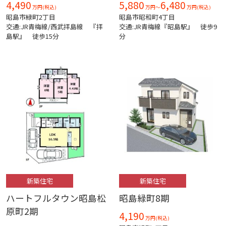
4,490
5,880
6,480
万円(税込)
万円～
万円(税込)
昭島市緑町2丁目
昭島市昭和町4丁目
交通:JR青梅線/西武拝島線 『拝
交通:JR青梅線『昭島駅』 徒歩9
島駅』 徒歩15分
分
新築住宅
新築住宅
ハートフルタウン昭島松
昭島緑町8期
原町2期
4,190
万円(税込)