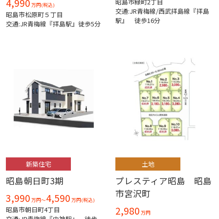
4,990
昭島市緑町2丁目
万円(税込)
交通:JR青梅線/西武拝島線『拝島
昭島市松原町５丁目
駅』 徒歩16分
交通:JR青梅線『拝島駅』徒歩5分
新築住宅
土地
昭島朝日町3期
プレスティア昭島 昭島
市宮沢町
3,990
4,590
万円～
万円(税込)
2,980
昭島市朝日町4丁目
万円
交通:JR青梅線『中神駅』 徒歩