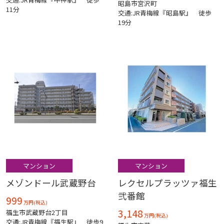
昭島市宮沢町
11分
交通:JR青梅線『昭島駅』 徒歩
19分
マンション
マンション
メゾンドール武蔵野台
レクセルプラッツァ福生
弐番館
999
万円(税込)
3,148
福生市武蔵野台2丁目
万円(税込)
交通:JR青梅線『福生駅』 徒歩9