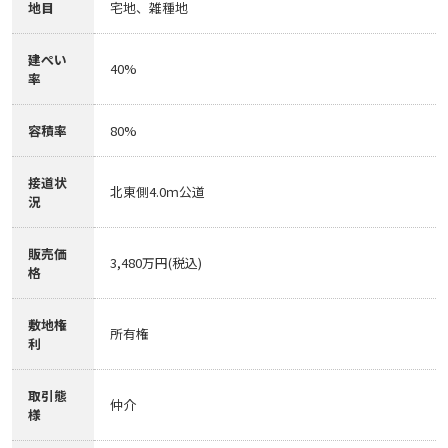
地目
宅地、雑種地
建ぺい
40%
率
容積率
80%
接道状
北東側4.0ｍ公道
況
販売価
3,480万円(税込)
格
敷地権
所有権
利
取引態
仲介
様