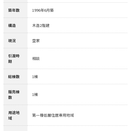
築年数
1996年6月築
構造
木造2階建
現況
空家
引渡時
相談
期
総棟数
1棟
販売棟
1棟
数
用途地
第一種低層住居専用地域
域