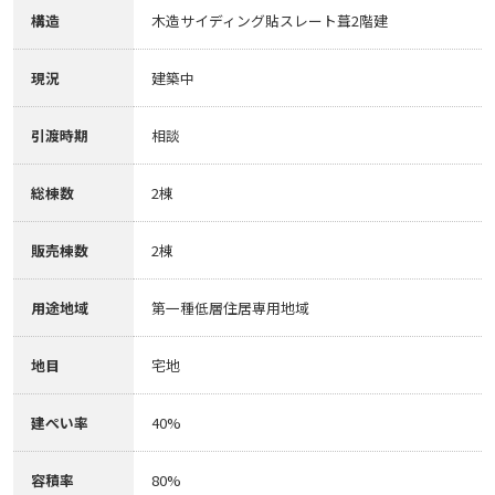
構造
木造サイディング貼スレート葺2階建
現況
建築中
引渡時期
相談
総棟数
2棟
販売棟数
2棟
用途地域
第一種低層住居専用地域
地目
宅地
建ぺい率
40%
容積率
80%