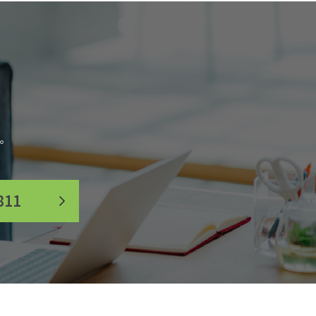
。
811