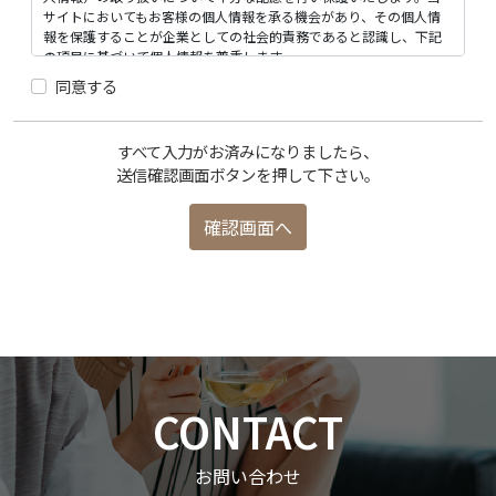
サイトにおいてもお客様の個人情報を承る機会があり、その個人情
報を保護することが企業としての社会的責務であると認識し、下記
の項目に基づいて個人情報を尊重します。
同意する
個人情報の定義
個人情報とは氏名・住所・生年月日・電話番号・メールアドレス等
お客様個人を識別できる情報をいいます。
すべて入力がお済みになりましたら、
送信確認画面ボタンを押して下さい。
個人情報の収集
当サイトを通じてお客様より個人情報を収集する場合には、予め目
的・利用内容を伝えた上で適切な範囲での収集を行います。
個人情報の利用目的
お客様にご提供いただきました個人情報は、以下の範囲内で利用い
たします。 ・お客様へのサービス提供のため ・お客様への連絡及び
確認のため ・お客様へのサービスに関する情報を提供するため ・採
用に関する業務を行うため
個人情報の管理
当社が保有する個人情報は、個人情報取扱い責任者を配置し適正か
CONTACT
つ慎重に管理いたします。また個人情報への不正アクセス・紛失・改
ざん・漏えい等を防止するため、必要かつ適切な安全措置を講じま
す。
お問い合わせ
個人情報の管理