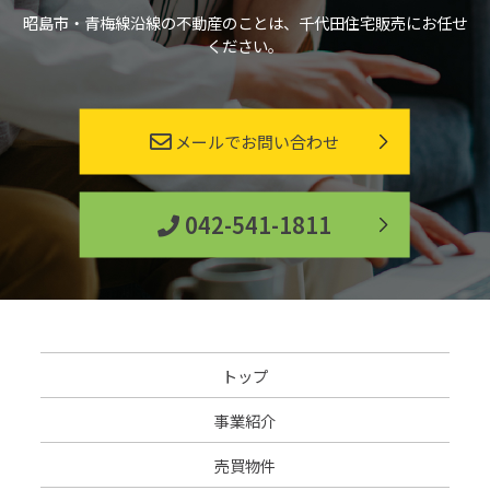
当社が保有する個人情報は、個人情報取扱い責任者を配置し適正か
昭島市・青梅線沿線の不動産のことは、千代田住宅販売にお任せ
つ慎重に管理いたします。また個人情報への不正アクセス・紛失・改
ください。
ざん・漏えい等を防止するため、必要かつ適切な安全措置を講じま
す。
個人情報の開示
当社では先にあげた利用目的以外において、お客様の個人情報を第
メールでお問い合わせ
三者に開示することはありません。ただし、以下のケースにおいて
は個人情報を開示することがあります。
・お客様の同意がある場合
・法令等による開示要求を受けた場合
042-541-1811
・当社の権利、財産、安全などを保護するために必要であると判断
する場合
また、個人情報を統計的に処理した集約情報を公表することがあり
ますが、この集約情報には個人を特定できる情報は含まれておりま
せん。
IPアドレスに関して
当社ではWebサイトのアクセスログに記録されたお客様のIPアドレ
トップ
スを以下に上げる目的で利用することがあります。
・Webサーバーで発生した問題の原因を突き止め解決するため
事業紹介
・Webサイト管理のため
この場合にも、IPアドレスで個人を特定することはできませんので
売買物件
ご安心ください。